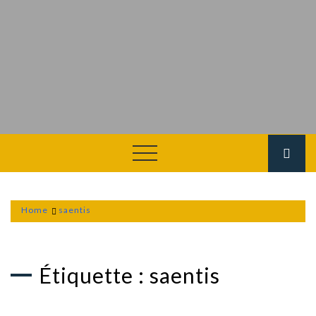
Home
saentis
Étiquette :
saentis