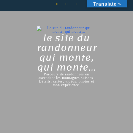
Skip
Translate »
to
content
le site du
randonneur
qui monte,
qui monte…
Parcours de randonnées en
ascendant les montagnes suisses.
Détails, cartes, vidéos, photos et
mon expérience.