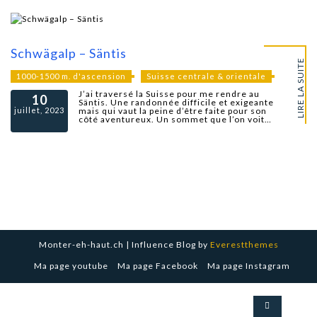
Schwägalp – Säntis
LIRE LA SUITE
1000-1500 m. d'ascension
Suisse centrale & orientale
J’ai traversé la Suisse pour me rendre au
10
Säntis. Une randonnée difficile et exigeante
juillet, 2023
mais qui vaut la peine d’être faite pour son
côté aventureux. Un sommet que l’on voit…
Monter-eh-haut.ch | Influence Blog by
Everestthemes
Ma page youtube
Ma page Facebook
Ma page Instagram