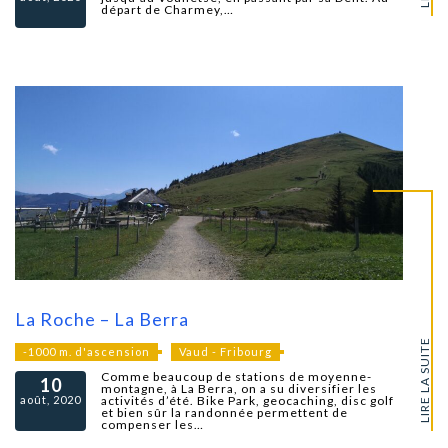
départ de Charmey,…
La Roche – La Berra
LIRE LA SUITE
-1000 m. d'ascension
Vaud - Fribourg
Comme beaucoup de stations de moyenne-
10
montagne, à La Berra, on a su diversifier les
août, 2020
activités d’été. Bike Park, geocaching, disc golf
et bien sûr la randonnée permettent de
compenser les…