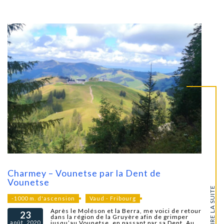
Charmey – Vounetse par la Dent de
Vounetse
LIRE LA SUITE
-1000 m. d'ascension
Vaud - Fribourg
Après le Moléson et la Berra, me voici de retour
23
dans la région de la Gruyère afin de grimper
août, 2020
jusqu’au Vounetse, en passant par sa Dent. Au