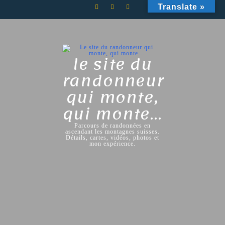
Skip
Translate »
to
content
le site du
randonneur
qui monte,
qui monte…
Parcours de randonnées en
ascendant les montagnes suisses.
Détails, cartes, vidéos, photos et
mon expérience.