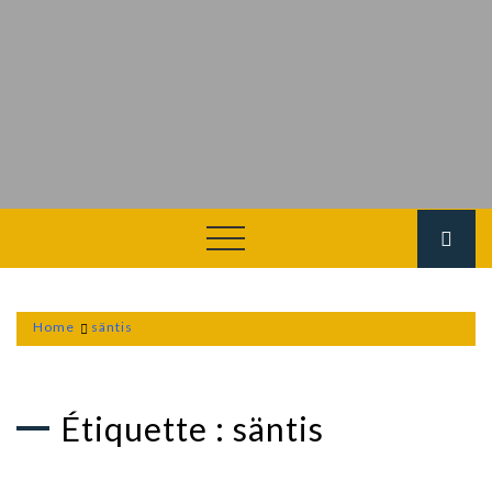
Home
säntis
Étiquette :
säntis