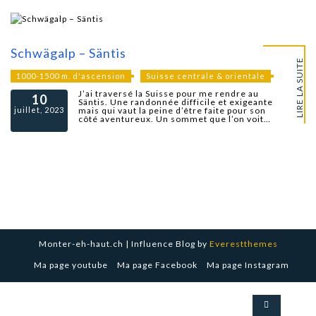
Schwägalp – Säntis
LIRE LA SUITE
1000-1500 m. d'ascension
Suisse centrale & orientale
J’ai traversé la Suisse pour me rendre au
10
Säntis. Une randonnée difficile et exigeante
juillet, 2023
mais qui vaut la peine d’être faite pour son
côté aventureux. Un sommet que l’on voit…
Monter-eh-haut.ch | Influence Blog by
Everestthemes
Ma page youtube
Ma page Facebook
Ma page Instagram